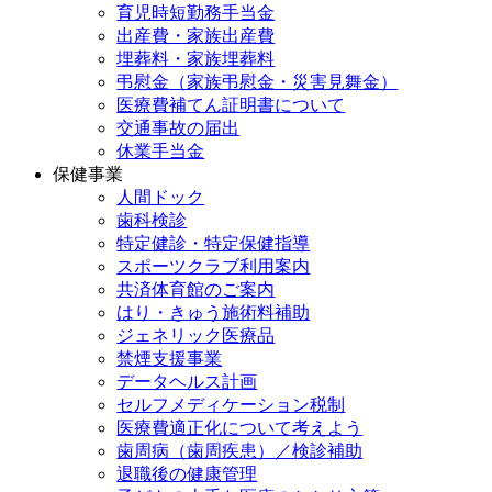
育児時短勤務手当金
出産費・家族出産費
埋葬料・家族埋葬料
弔慰金（家族弔慰金・災害見舞金）
医療費補てん証明書について
交通事故の届出
休業手当金
保健事業
人間ドック
歯科検診
特定健診・特定保健指導
スポーツクラブ利用案内
共済体育館のご案内
はり・きゅう施術料補助
ジェネリック医療品
禁煙支援事業
データヘルス計画
セルフメディケーション税制
医療費適正化について考えよう
歯周病（歯周疾患）／検診補助
退職後の健康管理