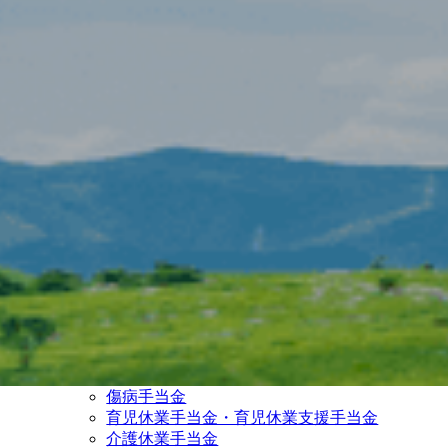
共済組合の概要
共済組合のあらまし
北九州市職員共済組合の組織
掛金と負担金
標準報酬月額表
組合員の資格の届出
被扶養者・国民年金第3号
被保険者の届出
退職後の医療保険
育児休業中の保険料免除について
短期給付
限度額適用認定証について
高額療養費制度
療養費・家族療養費
訪問看護療養費
家族訪問看護療養費
入院時食事療養費・移送費
保険外併用療養費
傷病手当金
育児休業手当金・育児休業支援手当金
介護休業手当金