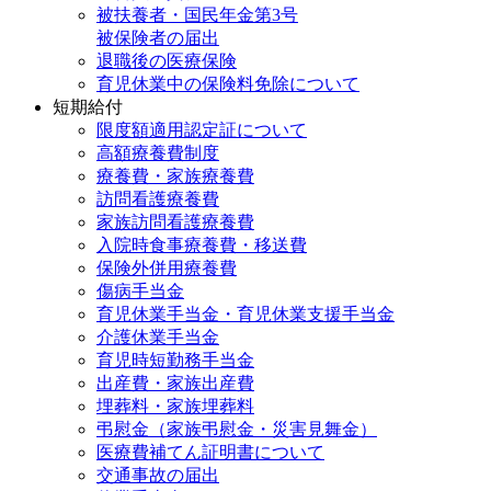
被扶養者・国民年金第3号
被保険者の届出
退職後の医療保険
育児休業中の保険料免除について
短期給付
限度額適用認定証について
高額療養費制度
療養費・家族療養費
訪問看護療養費
家族訪問看護療養費
入院時食事療養費・移送費
保険外併用療養費
傷病手当金
育児休業手当金・育児休業支援手当金
介護休業手当金
育児時短勤務手当金
出産費・家族出産費
埋葬料・家族埋葬料
弔慰金（家族弔慰金・災害見舞金）
医療費補てん証明書について
交通事故の届出