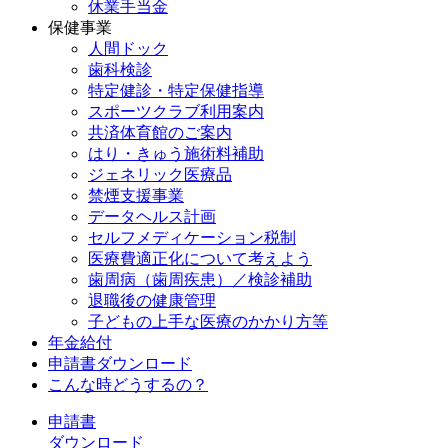
休業手当金
保健事業
人間ドック
歯科検診
特定健診・特定保健指導
スポーツクラブ利用案内
共済体育館のご案内
はり・きゅう施術料補助
ジェネリック医療品
禁煙支援事業
データヘルス計画
セルフメディケーション税制
医療費適正化について考えよう
歯周病（歯周疾患）／検診補助
退職後の健康管理
子どもの上手な医療のかかり方等
年金給付
申請書ダウンロード
こんな時どうするの？
申請書
ダウンロード